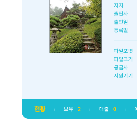
저자
출판사
출판일
등록일
파일포맷
파일크기
공급사
지원기기
현황
보유
2
대출
0