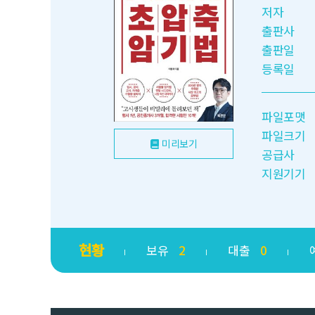
저자
출판사
출판일
등록일
파일포맷
파일크기
미리보기
공급사
지원기기
현황
보유
2
대출
0