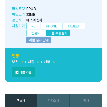
파일포맷
EPUB
파일크기
23MB
공급사
예스이십사
지원기기
PC
PHONE
TABLET
웹뷰어
어플 수동설치
어플 설치 안내
현황
보유
2
대출
0
예약
0
대출가능
책소개
저자소개
목차