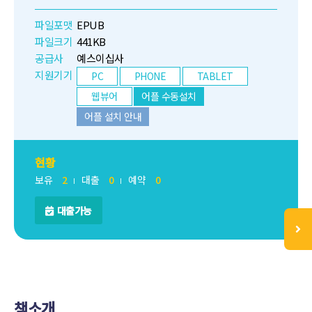
파일포맷
EPUB
파일크기
441KB
공급사
예스이십사
지원기기
PC
PHONE
TABLET
웹뷰어
어플 수동설치
어플 설치 안내
현황
보유
2
대출
0
예약
0
대출가능
책소개