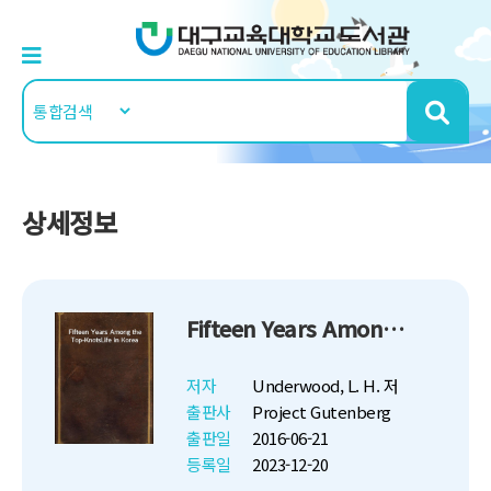
상세정보
Fifteen Years Among the Top-Knots Life in Korea
저자
Underwood, L. H. 저
출판사
Project Gutenberg
출판일
2016-06-21
등록일
2023-12-20