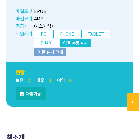
파일포맷
EPUB
파일크기
4MB
공급사
예스이십사
지원기기
PC
PHONE
TABLET
웹뷰어
어플 수동설치
어플 설치 안내
현황
보유
2
대출
0
예약
0
대출가능
책소개