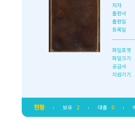
저자
출판사
출판일
등록일
파일포맷
파일크기
공급사
지원기기
현황
보유
2
대출
0