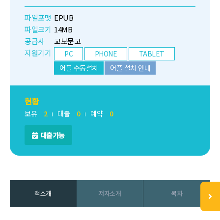
파일포맷
EPUB
파일크기
14MB
공급사
교보문고
지원기기
PC
PHONE
TABLET
어플 수동설치
어플 설치 안내
현황
보유
2
대출
0
예약
0
대출가능
책소개
저자소개
목차