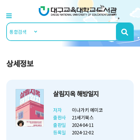
상세정보
살림지옥 해방일지
저자
이나가키 에미코
출판사
21세기북스
출판일
2024-04-11
등록일
2024-12-02