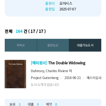
게 나이 드는 법건강은 행복한 삶
출판사
오아시스
을 살아가는 데에 있어 기본 조건
출판일
2025-07-07
이다. ...
전체
164
건 ( 17 / 17 )
제목순
출판일순
대출가능도서
[해외원서]
The Double Widowing
Dufresny, Charles Riviere 저
Project Gutenberg
2016-06-21
예스이십사
도서 소개가 없습니다.
보유
2
대출
0
예약
0