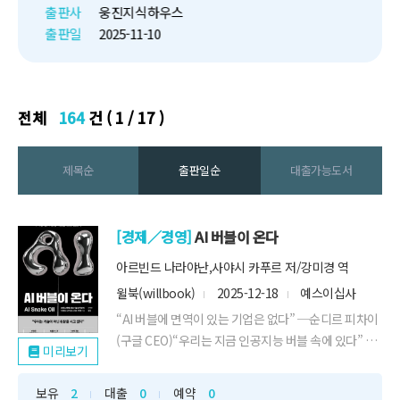
급변을 경험했다. 전례 없던 팬데
출판사
웅진지식하우스
믹 시기와 교육의 디지털화를 정
출판일
2025-11-10
통으로 거치...
전체
164
건 ( 1 / 17 )
제목순
출판일순
대출가능도서
[경제／경영]
AI 버블이 온다
아르빈드 나라야난,사야시 카푸르 저/강미경 역
윌북(willbook)
2025-12-18
예스이십사
“AI 버블에 면역이 있는 기업은 없다” ─순디르 피차이
(구글 CEO)“우리는 지금 인공지능 버블 속에 있다” ─
미리보기
샘 ...
보유
2
대출
0
예약
0