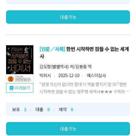
대출가능
[인문／사회]
한번 시작하면 잠들 수 없는 세계
사
김도형(별별역사) 저/김봉중 역
빅피시
2025-12-10
예스이십사
“밤샐 자신이 없다면 절대 이 책을 펼치지 말 것!”한번
미리보기
시작하면 끊을 수 없는 정주행 세계사★★★ 구독자 80
만 역...
보유
2
대출
0
예약
0
대출가능