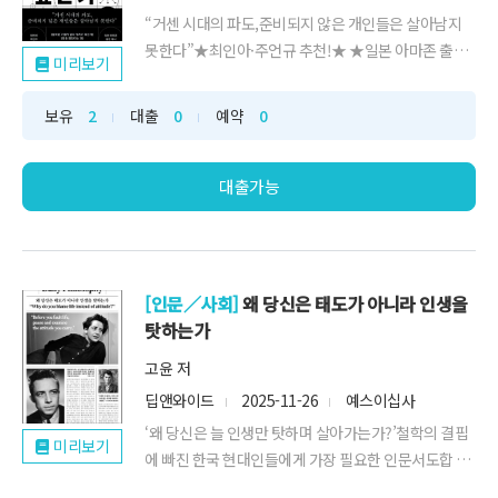
“거센 시대의 파도,준비되지 않은 개인들은 살아남지
못한다”★최인아·주언규 추천!★ ★일본 아마존 출간
미리보기
즉시 10만 ...
보유
2
대출
0
예약
0
대출가능
[인문／사회]
왜 당신은 태도가 아니라 인생을
탓하는가
고윤 저
딥앤와이드
2025-11-26
예스이십사
‘왜 당신은 늘 인생만 탓하며 살아가는가?’철학의 결핍
미리보기
에 빠진 한국 현대인들에게 가장 필요한 인문서도합 10
만 부, ...