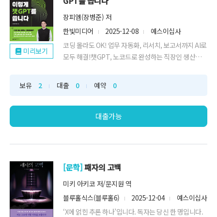
GPT를 씁니다
장피엠(장병준) 저
한빛미디어
2025-12-08
예스이십사
코딩 몰라도 OK! 업무 자동화, 리서치, 보고서까지 AI로
미리보기
모두 해결!챗GPT, 노코드로 완성하는 직장인 생산성
1...
보유
2
대출
0
예약
0
대출가능
[문학]
패자의 고백
미키 아키코 저/문지원 역
블루홀식스(블루홀6)
2025-12-04
예스이십사
‘X에 얽힌 추론 하나’입니다. 독자는 당신 한 명입니다.