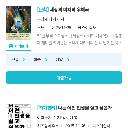
[문학]
세상의 마지막 우체국
무라세 다케시 저
모모
2025-11-26
예스이십사
50만 부 베스트셀러 《세상의 마지막 기차역》 그 감동
과 재미를 뛰어넘는 무라세 다케시의 신작 ‘남겨진 사
미리보기
람’과 ‘떠...
보유
2
대출
0
예약
0
대출가능
[자기관리]
나는 어떤 인생을 살고 싶은가
야마구치 슈 저/박세미 역
위즈덤하우스
2025-11-26
예스이십사