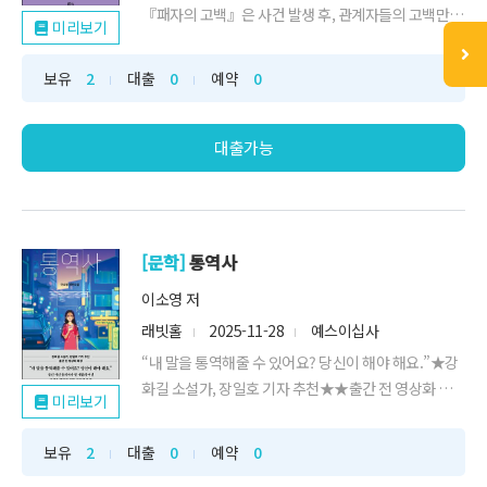
『패자의 고백』은 사건 발생 후, 관계자들의 고백만으
미리보기
로...
보유
2
대출
0
예약
0
대출가능
[문학]
통역사
이소영 저
래빗홀
2025-11-28
예스이십사
“내 말을 통역해줄 수 있어요? 당신이 해야 해요.”★강
화길 소설가, 장일호 기자 추천★★출간 전 영상화 확정
미리보기
★살인 ...
보유
2
대출
0
예약
0