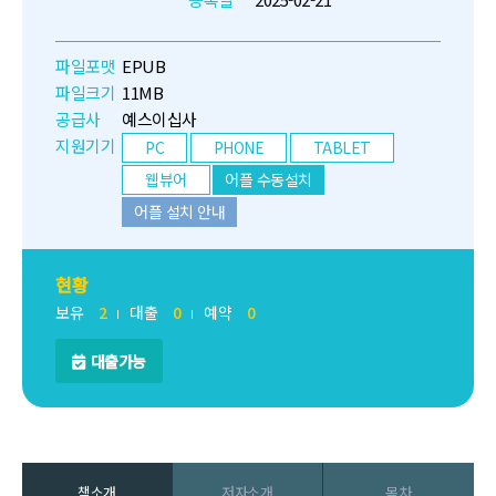
파일포맷
EPUB
파일크기
11MB
공급사
예스이십사
지원기기
PC
PHONE
TABLET
웹뷰어
어플 수동설치
어플 설치 안내
현황
보유
2
대출
0
예약
0
대출가능
책소개
저자소개
목차