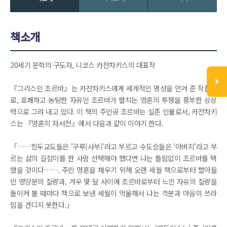
책소개
20세기 문학의 구도자, 니코스 카잔차키스의 대표작
『그리스인 조르바』는 카잔차키스에게 세계적인 명성을 안겨 준 작품으
로, 호쾌하고 농탕한 자유인 조르바가 펼치는 영혼의 투쟁을 풍부한 상상
력으로 그려 내고 있다. 이 책의 주인공 조르바는 실존 인물로서, 카잔차키
스는 『영혼의 자서전』에서 다음과 같이 이야기 한다.
「……힌두교도들은 '구루(사부)'라고 부르고 수도승들은 '아버지'라고 부
르는 삶의 길잡이를 한 사람 선택해야 했다면 나는 틀림없이 조르바를 택
했을 것이다……. 주린 영혼을 채우기 위해 오랜 세월 책으로부터 빨아들
인 영양분의 질량과, 겨우 몇 달 사이에 조르바로부터 느낀 자유의 질량을
돌이켜 볼 때마다 책으로 보낸 세월이 억울해서 나는 격분과 마음의 쓰라
림을 견디지 못한다.」