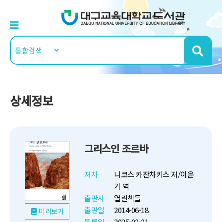
상세정보
그리스인 조르바
저자
니코스 카잔차키스 저/이윤
기 역
출판사
열린책들
출판일
2014-06-18
미리보기
등록일
2025-02-21